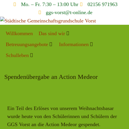
Mo. – Fr. 7:30 – 13:00 Uhr
02156 971963
ggs-vorst@t-online.de
Willkommen
Das sind wir
Betreuungsangebote
Informationen
Schulleben
Spendenübergabe an Action Medeor
Ein Teil des Erlöses von unserem Weihnachtsbasar
wurde heute von den Schülerinnen und Schülern der
GGS Vorst an die Action Medeor gespendet.