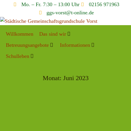
Mo. – Fr. 7:30 – 13:00 Uhr
02156 971963
ggs-vorst@t-online.de
Willkommen
Das sind wir
Betreuungsangebote
Informationen
Schulleben
Monat:
Juni 2023