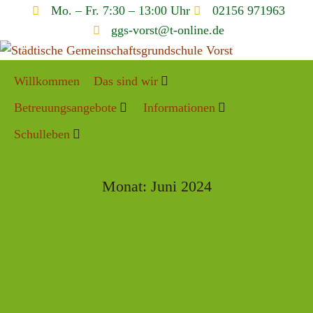
Mo. – Fr. 7:30 – 13:00 Uhr
02156 971963
ggs-vorst@t-online.de
Willkommen
Das sind wir
Betreuungsangebote
Informationen
Schulleben
Monat:
Juni 2024