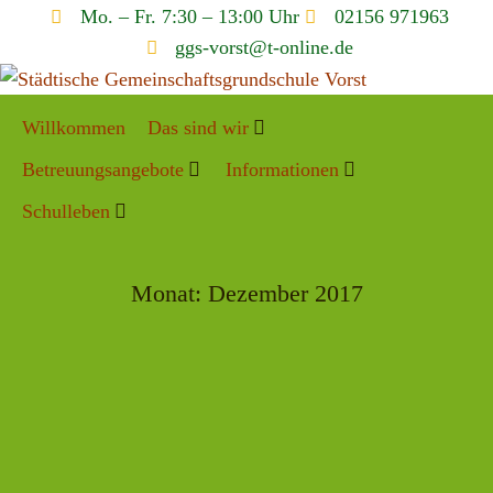
Mo. – Fr. 7:30 – 13:00 Uhr
02156 971963
ggs-vorst@t-online.de
Willkommen
Das sind wir
Betreuungsangebote
Informationen
Schulleben
Monat:
Dezember 2017