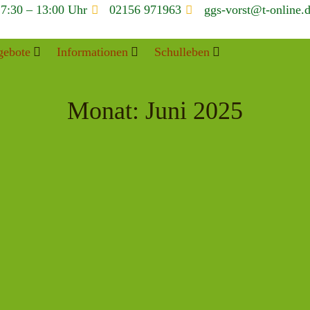
 7:30 – 13:00 Uhr
02156 971963
ggs-vorst@t-online.
gebote
Informationen
Schulleben
Monat:
Juni 2025