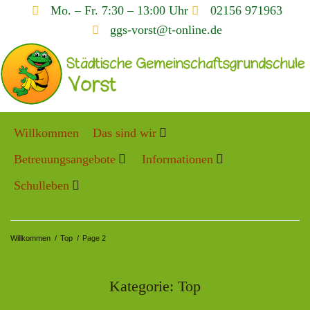
Mo. – Fr. 7:30 – 13:00 Uhr
02156 971963
ggs-vorst@t-online.de
Willkommen
Das sind wir
Betreuungsangebote
Informationen
Schulleben
Willkommen
/
Top
/
Page 2
Kategorie:
Top